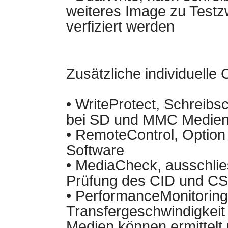
weiteres Image zu Test
verfiziert werden
Zusätzliche individuell
• WriteProtect, Schreibs
bei SD und MMC Medie
• RemoteControl, Option
Software
• MediaCheck, ausschlie
Prüfung des CID und CS
• PerformanceMonitorin
Transfergeschwindigkei
Medien können ermittelt